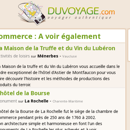
ommerce : A voir également
a Maison de la Truffe et du Vin du Lubéron
-
tivités de loisirs
Ménerbes
sur
Vaucluse
 Maison de la truffe et du Vin du Lubéron vous accueille dans le
dre exceptionnel de l'hôtel d'Astier de Montfaucon pour vous
ire découvrir l'histoire et les méthodes de productions des
oduits du terroir.
'hôtel de la Bourse
-
onument
La Rochelle
sur
Charente-Maritime
hôtel de la Bourse de La Rochelle fut le siège de la chambre de
ommerce pendant près de 250 ans de 1760 à 2002.
n architecture simple et harmonieuse en font l'un des
numents de La Rochelle les plus achevés et à voir.