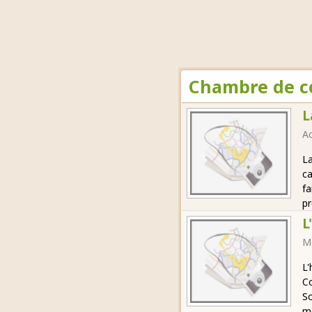
Chambre de c
L
Ac
La
ca
fa
pr
L
M
L'
C
So
mo