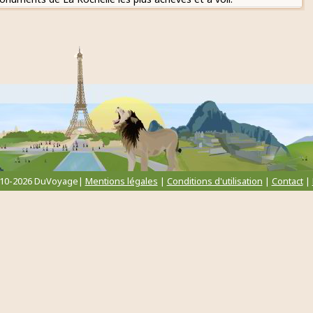
010-2026 DuVoyage|
Mentions légales
|
Conditions d'utilisation
|
Contact
|