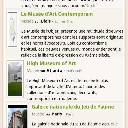
vous,à ne manquer sous aucun prétexte!
Le Musée d'Art Contemporain
-
Musée
Blois
sur
Loir-et-Cher
Le Musée de l'Objet, présente une multitude d'oeuvres
d'art contemporaines dont les supports sont originaux
et les noms évocateurs. Loin du conformisme
habituel, ces oeuvres venues du monde entier sont le
reflet de la liberté d'expression du XXème siècle.
High Museum of Art
-
Musée
Atlanta
sur
Etats Unis
Le High Museum of Art est le musée le plus
important de la ville d'Atlanta. Il abrite des
collections d'art américain, décoratifs,
contemporain et moderne.
Galerie nationale du Jeu de Paume
-
Musée
Paris
sur
Paris
La galerie nationale du Jeu de Paume accueille