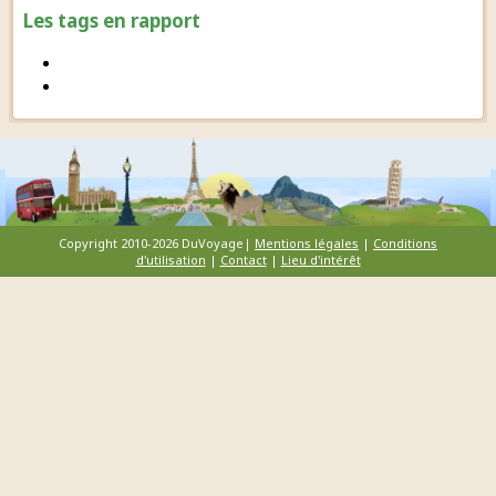
Les tags en rapport
Copyright 2010-2026 DuVoyage|
Mentions légales
|
Conditions
d'utilisation
|
Contact
|
Lieu d'intérêt