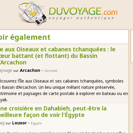
voir également
le aux Oiseaux et cabanes tchanquées : le
œur battant (et flottant) du Bassin
’Arcachon
-
aysage
Arcachon
sur
Gironde
couvrez l’Île aux Oiseaux et ses cabanes tchanquées, symboles
 Bassin d’Arcachon. Un lieu unique mêlant nature préservée,
trimoine et paysages de carte postale à explorer en bateau ou en
yak.
ne croisière en Dahabieh, peut-être la
eilleure façon de voir l'Égypte
-
ag
Louxor
sur
Egypte