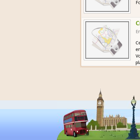
Fo
C
E
Ce
em
Vo
pl