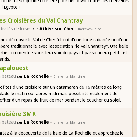
oi de mieux qu'une croisière pour découvrir toutes les merveilles
 l'Egypte !
es Croisières du Val Chantray
-
tivités de loisirs
Athée-sur-Cher
sur
Indre-et-Loire
nez découvrir le Val de Cher à bord d'une toue cabanée ou d'une
bare traditionnelle avec l'association "le Val Chantray". Une belle
rtie commentée vous fera voir du pays et passionnera petits et
ands.
apalouest
-
n bateau
La Rochelle
sur
Charente-Maritime
ofitez d'une croisière sur un catamaran de 16 mètres de long.
lade le matin ou l'après-midi mais possibilité également de
ofiter d'un repas de fruit de mer pendant le coucher du soleil.
roisière SMR
-
n bateau
La Rochelle
sur
Charente-Maritime
rtez à la découverte de la baie de La Rochelle et approchez le