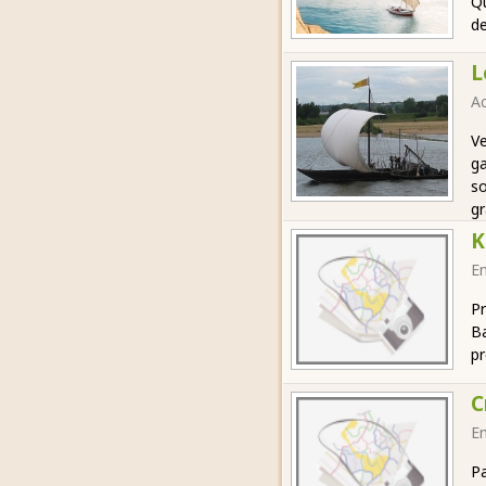
Qu
de
L
Ac
Ve
ga
so
gr
K
E
Pr
Ba
pr
C
E
Pa