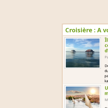
Croisière : A 
Î
c
d
P
Dé
du
pa
ka
U
m
M