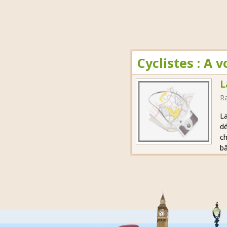
Cyclistes : A 
L
R
La
dé
ch
bâ