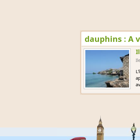
dauphins : A 
I
Il
L'
ap
av