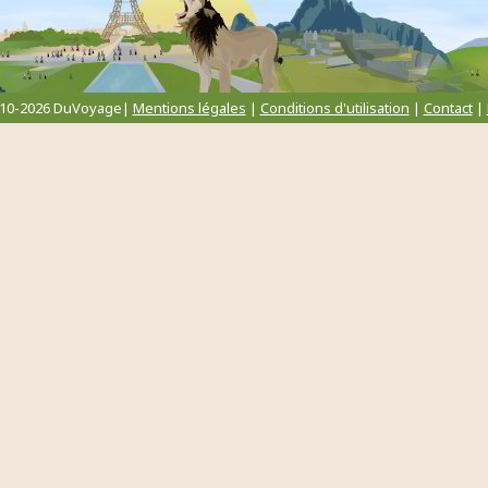
010-2026 DuVoyage|
Mentions légales
|
Conditions d'utilisation
|
Contact
|