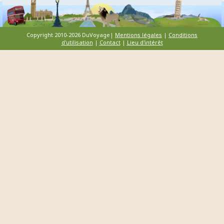
Copyright 2010-2026 DuVoyage|
Mentions légales
|
Conditions
d'utilisation
|
Contact
|
Lieu d'intérêt