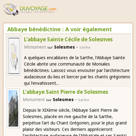
Abbaye bénédictine : A voir également
L'abbaye Sainte Cécile de Solesmes
-
Monument
Solesmes
sur
Sarthe
A quelques encablures de la Sarthe, l'Abbaye Sainte
Cécile abrite une communauté de Moniales
bénédictines. Laissez vous envouter par l'architecture
audacieuse du lieu et bercer par les chants grégoriens
qui l'envahissent...
L'abbaye Saint Pierre de Solesmes
-
Monument
Solesmes
sur
Sarthe
Depuis le XIXème siècle, l'Abbaye Saint Pierre de
Solesmes, placée en rive gauche de la Sarthe,
perpétue l'art du Chant Grégorien, pour le plus grand
plaisir des visiteurs. Ces derniers apprécieront
l'architecture audacieuse de l'Abbatiale et ses Saints!