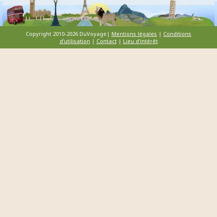
Copyright 2010-2026 DuVoyage|
Mentions légales
|
Conditions
d'utilisation
|
Contact
|
Lieu d'intérêt