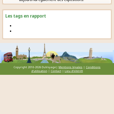
Les tags en rapport
Copyright 2010-2026 DuVoyage|
Mentions légales
|
Conditions
d'utilisation
|
Contact
|
Lieu d'intérêt