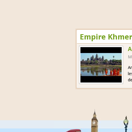
Empire Khmer 
A
M
An
le
de