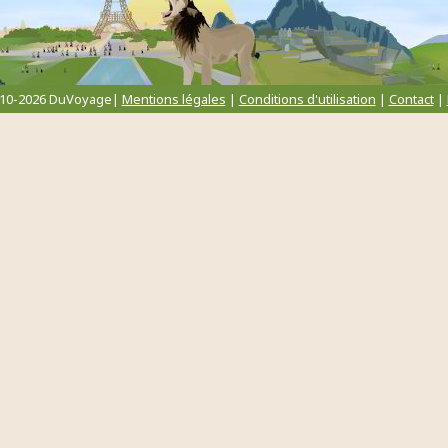
010-2026 DuVoyage|
Mentions légales
|
Conditions d'utilisation
|
Contact
|