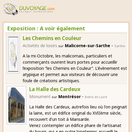
Exposition : A voir également
Les Chemins en Couleur
-
Activités de loisirs
Malicorne-sur-Sarthe
sur
Sarthe
A la mi-Octobre, les malicornais, particuliers et
commerçants ouvrent leurs portes pour accueillir
l’exposition “les Chemins en Couleur”. L'évènement est
atypique et permet aux visiteurs de découvrir une
foule de créations artistiques.
La Halle des Cardeux
-
Monument
Montrésor
sur
Indre-et-Loire
La Halle des Cardeux, autrefois lieu où l'on peignait
la laine, est un édifice original du XVIIème siècle,
recouvert d'un toit à Mansarde.
Venez contempler un édifice phare de l'artisanat
du bourg, qui a en outre longtemps accueilli le