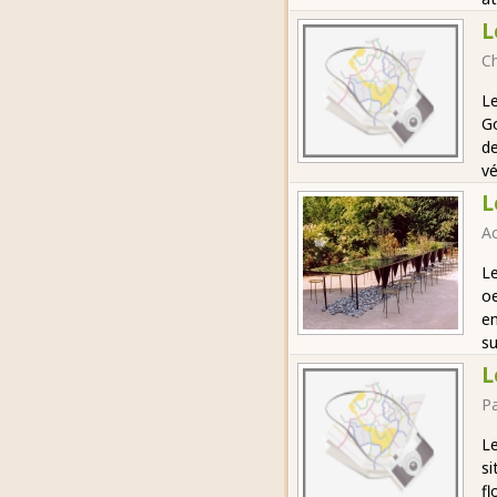
L
C
Le
Go
de
vé
L
Ac
Le
oe
en
su
L
Pa
Le
si
fl