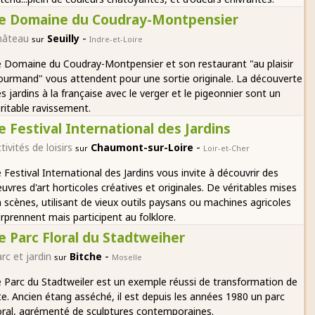
e Domaine du Coudray-Montpensier
-
hâteau
Seuilly
sur
Indre-et-Loire
 Domaine du Coudray-Montpensier et son restaurant "au plaisir
urmand" vous attendent pour une sortie originale. La découverte
s jardins à la française avec le verger et le pigeonnier sont un
ritable ravissement.
e Festival International des Jardins
-
tivités de loisirs
Chaumont-sur-Loire
sur
Loir-et-Cher
 Festival International des Jardins vous invite à découvrir des
uvres d'art horticoles créatives et originales. De véritables mises
 scènes, utilisant de vieux outils paysans ou machines agricoles
rprennent mais participent au folklore.
e Parc Floral du Stadtweiher
-
rc et jardin
Bitche
sur
Moselle
 Parc du Stadtweiler est un exemple réussi de transformation de
te. Ancien étang asséché, il est depuis les années 1980 un parc
oral, agrémenté de sculptures contemporaines.