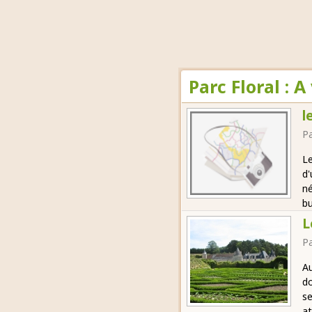
Parc Floral : 
l
Pa
Le
d'
né
bu
L
Pa
Au
do
se
at