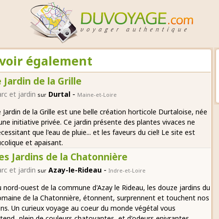
A voir également
e Jardin de la Grille
-
rc et jardin
Durtal
sur
Maine-et-Loire
 Jardin de la Grille est une belle création horticole Durtaloise, née
une initiative privée. Ce jardin présente des plantes vivaces ne
cessitant que l'eau de pluie... et les faveurs du ciel! Le site est
colique et apaisant.
es Jardins de la Chatonnière
-
rc et jardin
Azay-le-Rideau
sur
Indre-et-Loire
 nord-ouest de la commune d'Azay le Rideau, les douze jardins du
maine de la Chatonnière, étonnent, surprennent et touchent nos
ns. Un curieux voyage au coeur du monde végétal vous
tend...plein de couleurs chatoyantes, et d'odeurs enivrantes.