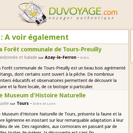
 : A voir également
a Forêt communale de Tours-Preuilly
-
andonnée et balade
Azay-le-Ferron
sur
Indre
 Forêt communale de Tours-Preuilly est un beau bois agrémenté
étangs, dont certains sont ouvert à la pêche. De nombreux
ntiers éducatifs et observatoires permettent de découvrir la
une et la flore locale, de ce biotope si particulier.
e Museum d'Histoire Naturelle
-
usée
Tours
sur
Indre-et-Loire
 Museum d'Histoire Naturelle de Tours, présente la faune et la
ore ligérienne en insistant sur leur remarquable adaptation à leur
lieu de vie. Des ragondins, aux cormorans en passant par de
lles truites de rivières, la découverte est sans fin.