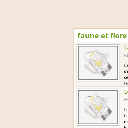
faune et flore
L
R
La
d'
se
fa
L
M
Le
fl
mi
be