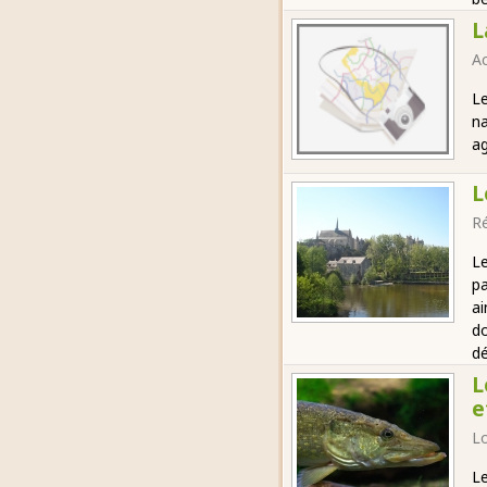
L
Ac
Le
na
ag
L
Ré
Le
pa
ai
do
dé
L
e
Lo
Le