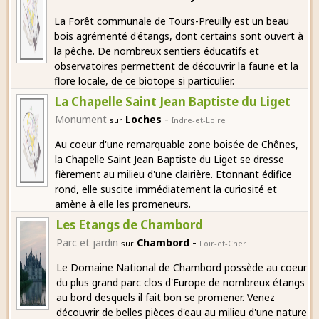
La Forêt communale de Tours-Preuilly est un beau
bois agrémenté d'étangs, dont certains sont ouvert à
la pêche. De nombreux sentiers éducatifs et
observatoires permettent de découvrir la faune et la
flore locale, de ce biotope si particulier.
La Chapelle Saint Jean Baptiste du Liget
-
Monument
Loches
sur
Indre-et-Loire
Au coeur d'une remarquable zone boisée de Chênes,
la Chapelle Saint Jean Baptiste du Liget se dresse
fièrement au milieu d'une clairière. Etonnant édifice
rond, elle suscite immédiatement la curiosité et
amène à elle les promeneurs.
Les Etangs de Chambord
-
Parc et jardin
Chambord
sur
Loir-et-Cher
Le Domaine National de Chambord possède au coeur
du plus grand parc clos d'Europe de nombreux étangs
au bord desquels il fait bon se promener. Venez
découvrir de belles pièces d'eau au milieu d'une nature