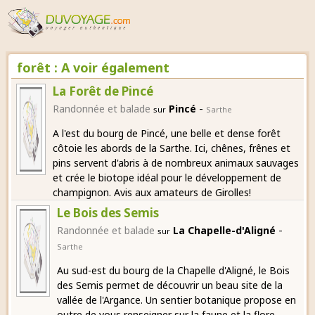
forêt : A voir également
La Forêt de Pincé
-
Randonnée et balade
Pincé
sur
Sarthe
A l'est du bourg de Pincé, une belle et dense forêt
côtoie les abords de la Sarthe. Ici, chênes, frênes et
pins servent d'abris à de nombreux animaux sauvages
et crée le biotope idéal pour le développement de
champignon. Avis aux amateurs de Girolles!
Le Bois des Semis
-
Randonnée et balade
La Chapelle-d'Aligné
sur
Sarthe
Au sud-est du bourg de la Chapelle d'Aligné, le Bois
des Semis permet de découvrir un beau site de la
vallée de l'Argance. Un sentier botanique propose en
outre de vous renseigner sur la faune et la flore