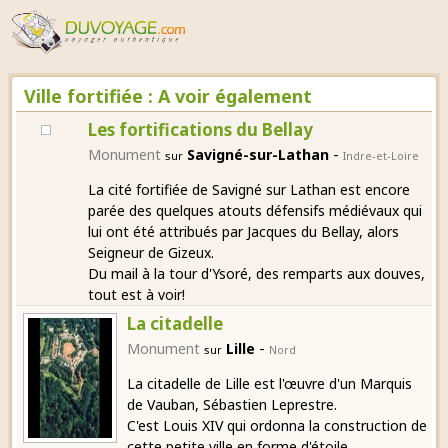
Ville fortifiée : A voir également
Les fortifications du Bellay
-
Monument
Savigné-sur-Lathan
sur
Indre-et-Loire
La cité fortifiée de Savigné sur Lathan est encore
parée des quelques atouts défensifs médiévaux qui
lui ont été attribués par Jacques du Bellay, alors
Seigneur de Gizeux.
Du mail à la tour d'Ysoré, des remparts aux douves,
tout est à voir!
La citadelle
-
Monument
Lille
sur
Nord
La citadelle de Lille est l'œuvre d'un Marquis
de Vauban, Sébastien Leprestre.
C'est Louis XIV qui ordonna la construction de
cette petite ville en forme d'étoile.