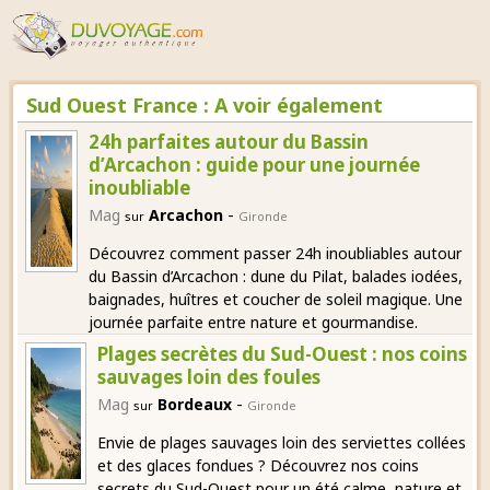
Sud Ouest France : A voir également
24h parfaites autour du Bassin
d’Arcachon : guide pour une journée
inoubliable
-
Mag
Arcachon
sur
Gironde
Découvrez comment passer 24h inoubliables autour
du Bassin d’Arcachon : dune du Pilat, balades iodées,
baignades, huîtres et coucher de soleil magique. Une
journée parfaite entre nature et gourmandise.
Plages secrètes du Sud-Ouest : nos coins
sauvages loin des foules
-
Mag
Bordeaux
sur
Gironde
Envie de plages sauvages loin des serviettes collées
et des glaces fondues ? Découvrez nos coins
secrets du Sud-Ouest pour un été calme, nature et