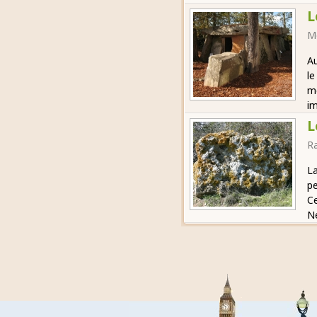
L
M
Au
le
mé
im
L
R
La
pe
Ce
Né