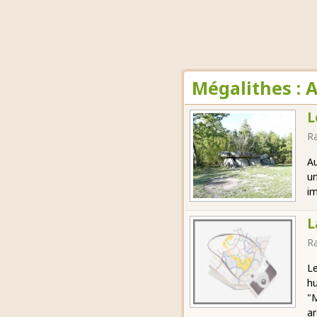
Mégalithes : 
L
R
Au
un
im
L
R
Le
hu
"M
ar