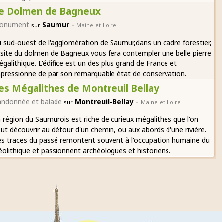
e Dolmen de Bagneux
-
onument
Saumur
sur
Maine-et-Loire
 sud-ouest de l'agglomération de Saumur,dans un cadre forestier,
 site du dolmen de Bagneux vous fera contempler une belle pierre
galithique. L'édifice est un des plus grand de France et
pressionne de par son remarquable état de conservation.
es Mégalithes de Montreuil Bellay
-
andonnée et balade
Montreuil-Bellay
sur
Maine-et-Loire
 région du Saumurois est riche de curieux mégalithes que l'on
ut découvrir au détour d'un chemin, ou aux abords d'une rivière.
s traces du passé remontent souvent à l'occupation humaine du
olithique et passionnent archéologues et historiens.