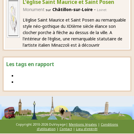
L'église Saint Maurice et Saint Posen
-
Monument
Châtillon-sur-Loire
sur
Loiret
L'église Saint Maurice et Saint Posen au remarquable
style néo-gothique du XIXème siècle élance son
clocher porche à flèche au dessus de la ville. A
l'intérieur de l'église, une remarquable statutaire de
l'artiste italien Minazzoli est à découvrir
Les tags en rapport
Copyright 2010-2026 DuVoyage|
Mentions légales
|
Conditions
d'utilisation
|
Contact
|
Lieu d'intérêt