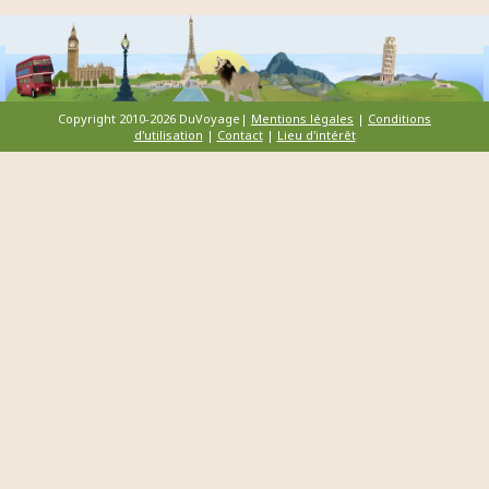
Copyright 2010-2026 DuVoyage|
Mentions légales
|
Conditions
d'utilisation
|
Contact
|
Lieu d'intérêt