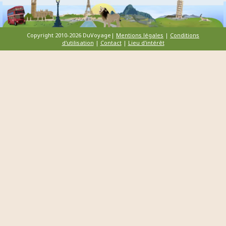
Copyright 2010-2026 DuVoyage|
Mentions légales
|
Conditions
d'utilisation
|
Contact
|
Lieu d'intérêt