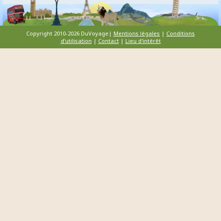
Copyright 2010-2026 DuVoyage|
Mentions légales
|
Conditions
d'utilisation
|
Contact
|
Lieu d'intérêt