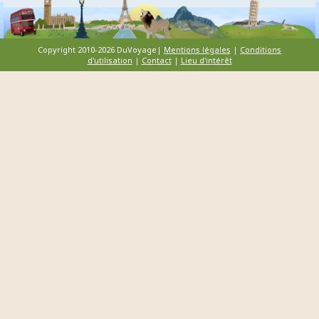
Copyright 2010-2026 DuVoyage|
Mentions légales
|
Conditions
d'utilisation
|
Contact
|
Lieu d'intérêt