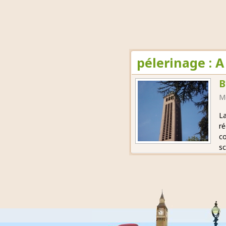
pélerinage : 
B
M
La
ré
co
sc