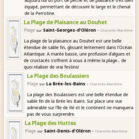
aujourd'hui un port de pêche et de plaisance très bien
équipé, permettant de découvrir le large et le chenal
de la Perrotine.
La Plage de Plaisance au Douhet
-
Plage
Saint-Georges-d'Oléron
sur
Charente-Maritime
La plage de la plaisance au Douhet est une belle
étendue de sable fin, glissant lentement dans l'Océan
Atlantique. A marée basse, une profusion d'algues et
de crustacés s'offrent à vous à même la plage... de
quoi réaliser de vrai festins!
La Plage des Boulassiers
-
Plage
La Brée-les-Bains
sur
Charente-Maritime
La plage des Boulassiers est une belle étendue de
sable fin de la Brée les Bains. Sur place une vue
admirable sur l'île de Ré et le continent ne manquera
pas de vous surprendre.
La Plage des Huttes
-
Plage
Saint-Denis-d'Oléron
sur
Charente-Maritime