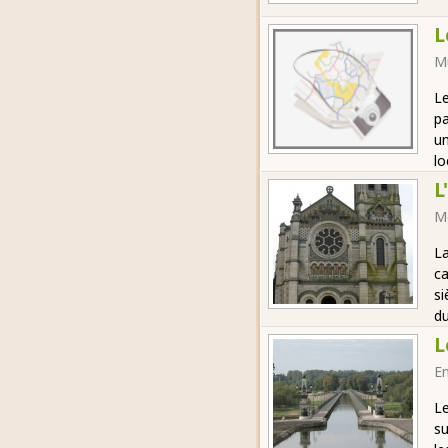
L
M
Le
pa
un
lo
L
M
La
ca
si
du
L
E
Le
su