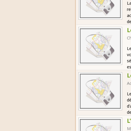
La
re
ac
de
L
C
L
vo
sé
es
L
Ac
Le
dé
d'
de
L
M