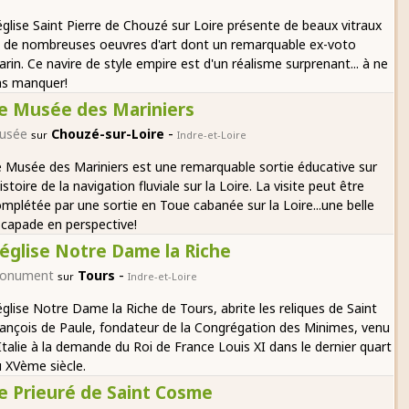
église Saint Pierre de Chouzé sur Loire présente de beaux vitraux
 de nombreuses oeuvres d'art dont un remarquable ex-voto
rin. Ce navire de style empire est d'un réalisme surprenant... à ne
as manquer!
e Musée des Mariniers
-
usée
Chouzé-sur-Loire
sur
Indre-et-Loire
 Musée des Mariniers est une remarquable sortie éducative sur
histoire de la navigation fluviale sur la Loire. La visite peut être
mplétée par une sortie en Toue cabanée sur la Loire...une belle
capade en perspective!
'église Notre Dame la Riche
-
onument
Tours
sur
Indre-et-Loire
église Notre Dame la Riche de Tours, abrite les reliques de Saint
ançois de Paule, fondateur de la Congrégation des Minimes, venu
Italie à la demande du Roi de France Louis XI dans le dernier quart
 XVème siècle.
e Prieuré de Saint Cosme