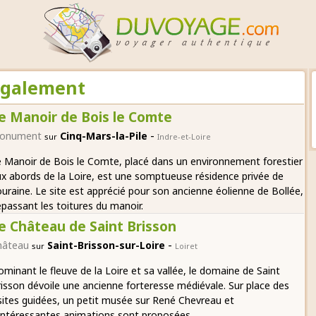
 également
e Manoir de Bois le Comte
-
onument
Cinq-Mars-la-Pile
sur
Indre-et-Loire
 Manoir de Bois le Comte, placé dans un environnement forestier
x abords de la Loire, est une somptueuse résidence privée de
uraine. Le site est apprécié pour son ancienne éolienne de Bollée,
passant les toitures du manoir.
e Château de Saint Brisson
-
hâteau
Saint-Brisson-sur-Loire
sur
Loiret
minant le fleuve de la Loire et sa vallée, le domaine de Saint
isson dévoile une ancienne forteresse médiévale. Sur place des
sites guidées, un petit musée sur René Chevreau et
intéressantes animations sont proposées.