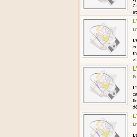
Ce
et
L
E
L'
en
tr
et
L
E
L'
ca
fl
dé
L
E
L'