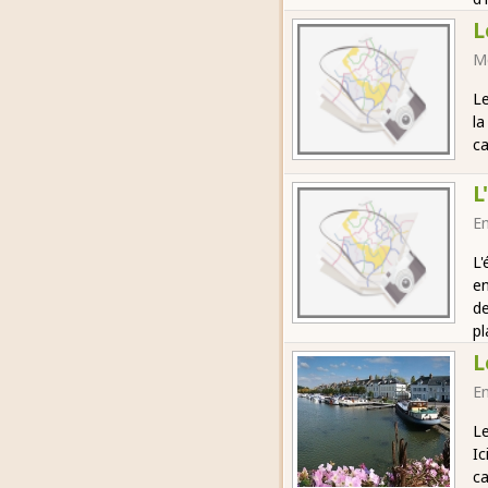
L
M
Le
la
ca
L
E
L'
en
de
pl
L
E
Le
Ic
ca