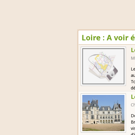
Loire : A voir
L
M
Le
au
To
dé
L
C
Do
Br
vi
d'