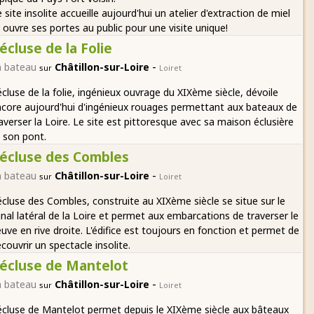
 site insolite accueille aujourd'hui un atelier d'extraction de miel
 ouvre ses portes au public pour une visite unique!
'écluse de la Folie
-
n bateau
Châtillon-sur-Loire
sur
Loiret
écluse de la folie, ingénieux ouvrage du XIXème siècle, dévoile
core aujourd'hui d'ingénieux rouages permettant aux bateaux de
averser la Loire. Le site est pittoresque avec sa maison éclusière
 son pont.
'écluse des Combles
-
n bateau
Châtillon-sur-Loire
sur
Loiret
écluse des Combles, construite au XIXème siècle se situe sur le
nal latéral de la Loire et permet aux embarcations de traverser le
euve en rive droite. L'édifice est toujours en fonction et permet de
couvrir un spectacle insolite.
'écluse de Mantelot
-
n bateau
Châtillon-sur-Loire
sur
Loiret
écluse de Mantelot permet depuis le XIXème siècle aux bâteaux