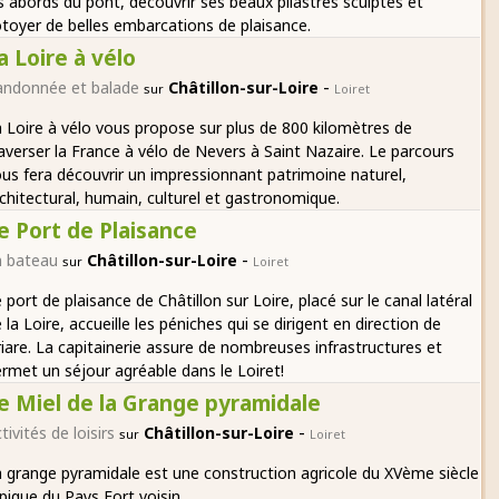
s abords du pont, découvrir ses beaux pilastres sculptés et
toyer de belles embarcations de plaisance.
a Loire à vélo
-
andonnée et balade
Châtillon-sur-Loire
sur
Loiret
 Loire à vélo vous propose sur plus de 800 kilomètres de
averser la France à vélo de Nevers à Saint Nazaire. Le parcours
us fera découvrir un impressionnant patrimoine naturel,
chitectural, humain, culturel et gastronomique.
e Port de Plaisance
-
n bateau
Châtillon-sur-Loire
sur
Loiret
 port de plaisance de Châtillon sur Loire, placé sur le canal latéral
 la Loire, accueille les péniches qui se dirigent en direction de
iare. La capitainerie assure de nombreuses infrastructures et
rmet un séjour agréable dans le Loiret!
e Miel de la Grange pyramidale
-
tivités de loisirs
Châtillon-sur-Loire
sur
Loiret
 grange pyramidale est une construction agricole du XVème siècle
pique du Pays Fort voisin.