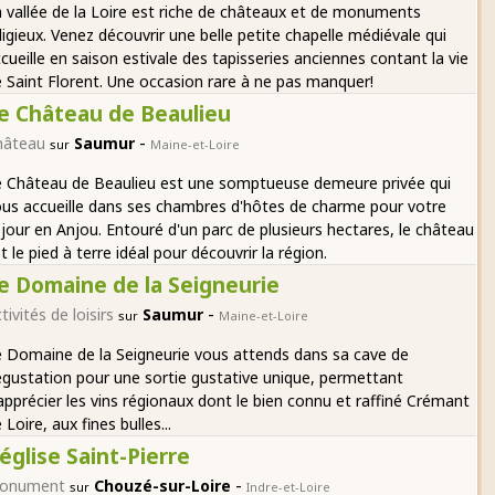
 vallée de la Loire est riche de châteaux et de monuments
ligieux. Venez découvrir une belle petite chapelle médiévale qui
cueille en saison estivale des tapisseries anciennes contant la vie
 Saint Florent. Une occasion rare à ne pas manquer!
e Château de Beaulieu
-
hâteau
Saumur
sur
Maine-et-Loire
e Château de Beaulieu est une somptueuse demeure privée qui
us accueille dans ses chambres d'hôtes de charme pour votre
jour en Anjou. Entouré d'un parc de plusieurs hectares, le château
t le pied à terre idéal pour découvrir la région.
e Domaine de la Seigneurie
-
tivités de loisirs
Saumur
sur
Maine-et-Loire
 Domaine de la Seigneurie vous attends dans sa cave de
gustation pour une sortie gustative unique, permettant
apprécier les vins régionaux dont le bien connu et raffiné Crémant
 Loire, aux fines bulles...
'église Saint-Pierre
-
onument
Chouzé-sur-Loire
sur
Indre-et-Loire