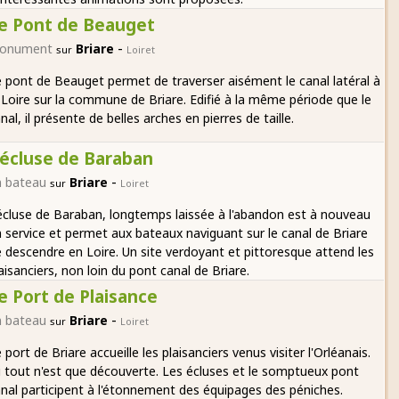
e Pont de Beauget
-
onument
Briare
sur
Loiret
 pont de Beauget permet de traverser aisément le canal latéral à
 Loire sur la commune de Briare. Edifié à la même période que le
nal, il présente de belles arches en pierres de taille.
'écluse de Baraban
-
n bateau
Briare
sur
Loiret
écluse de Baraban, longtemps laissée à l'abandon est à nouveau
 service et permet aux bateaux naviguant sur le canal de Briare
 descendre en Loire. Un site verdoyant et pittoresque attend les
aisanciers, non loin du pont canal de Briare.
e Port de Plaisance
-
n bateau
Briare
sur
Loiret
 port de Briare accueille les plaisanciers venus visiter l'Orléanais.
i tout n'est que découverte. Les écluses et le somptueux pont
nal participent à l'étonnement des équipages des péniches.