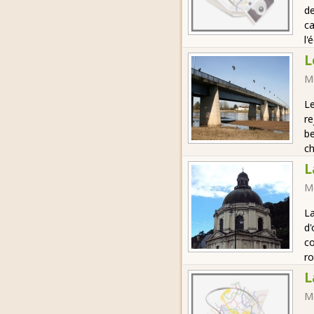
de
ca
l'
L
M
Le
re
be
c
L
M
La
d'
co
ro
L
M