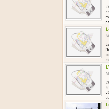
L'
et
ma
p
L
M
Le
l'
co
es
L
M
L'
Fr
d'
du
L