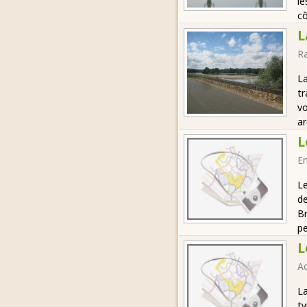
le
cô
L
R
La
tr
vo
ar
L
E
Le
de
Br
pe
L
Ac
La
ty