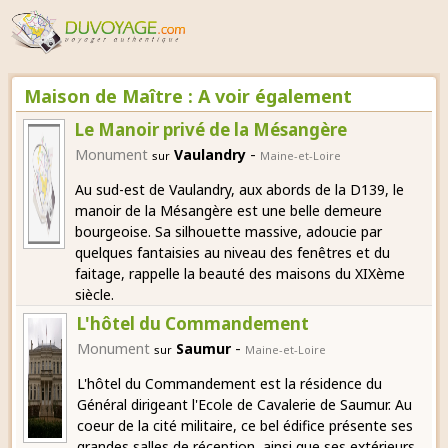
Maison de Maître : A voir également
Le Manoir privé de la Mésangère
-
Monument
Vaulandry
sur
Maine-et-Loire
Au sud-est de Vaulandry, aux abords de la D139, le
manoir de la Mésangère est une belle demeure
bourgeoise. Sa silhouette massive, adoucie par
quelques fantaisies au niveau des fenêtres et du
faitage, rappelle la beauté des maisons du XIXème
siècle.
L'hôtel du Commandement
-
Monument
Saumur
sur
Maine-et-Loire
L'hôtel du Commandement est la résidence du
Général dirigeant l'Ecole de Cavalerie de Saumur. Au
coeur de la cité militaire, ce bel édifice présente ses
grandes salles de réception, ainsi que ses extérieurs