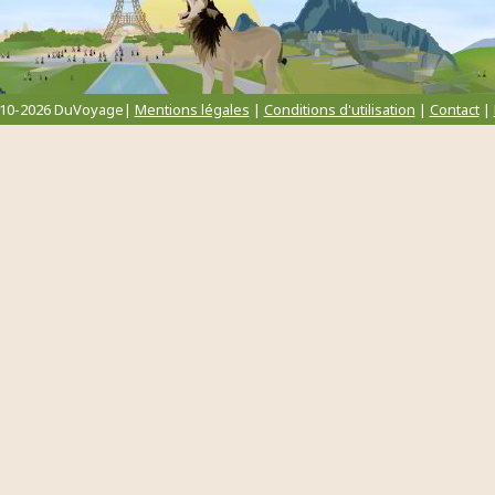
010-2026 DuVoyage|
Mentions légales
|
Conditions d'utilisation
|
Contact
|