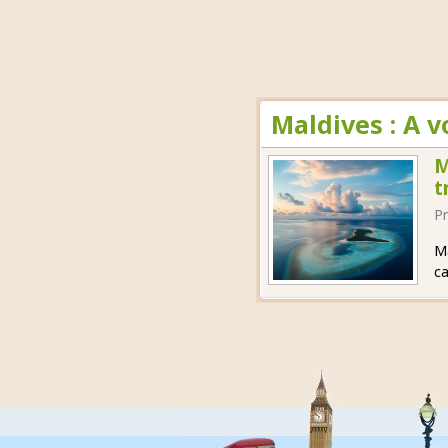
Maldives : A 
M
t
Pr
Ma
ca