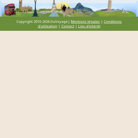
Copyright 2010-2026 DuVoyage|
Mentions légales
|
Conditions
d'utilisation
|
Contact
|
Lieu d'intérêt