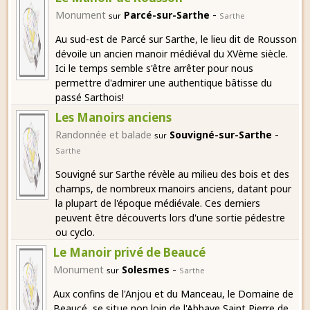
-
Monument
Parcé-sur-Sarthe
sur
Sarthe
Au sud-est de Parcé sur Sarthe, le lieu dit de Rousson
dévoile un ancien manoir médiéval du XVème siècle.
Ici le temps semble s'être arrêter pour nous
permettre d'admirer une authentique bâtisse du
passé Sarthois!
Les Manoirs anciens
-
Randonnée et balade
Souvigné-sur-Sarthe
sur
Sarthe
Souvigné sur Sarthe révèle au milieu des bois et des
champs, de nombreux manoirs anciens, datant pour
la plupart de l'époque médiévale. Ces derniers
peuvent être découverts lors d'une sortie pédestre
ou cyclo.
Le Manoir privé de Beaucé
-
Monument
Solesmes
sur
Sarthe
Aux confins de l'Anjou et du Manceau, le Domaine de
Beaucé, se situe non loin de l'Abbaye Saint Pierre de