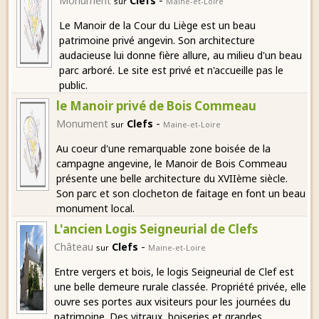
Monument
Clefs
sur
Maine-et-Loire
Le Manoir de la Cour du Liège est un beau
patrimoine privé angevin. Son architecture
audacieuse lui donne fière allure, au milieu d'un beau
parc arboré. Le site est privé et n'accueille pas le
public.
le Manoir privé de Bois Commeau
-
Monument
Clefs
sur
Maine-et-Loire
Au coeur d'une remarquable zone boisée de la
campagne angevine, le Manoir de Bois Commeau
présente une belle architecture du XVIIème siècle.
Son parc et son clocheton de faitage en font un beau
monument local.
L'ancien Logis Seigneurial de Clefs
-
Château
Clefs
sur
Maine-et-Loire
Entre vergers et bois, le logis Seigneurial de Clef est
une belle demeure rurale classée. Propriété privée, elle
ouvre ses portes aux visiteurs pour les journées du
patrimoine. Des vitraux, boiseries et grandes