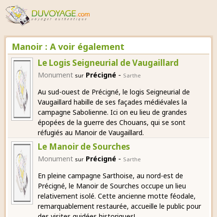
Manoir : A voir également
Le Logis Seigneurial de Vaugaillard
-
Monument
Précigné
sur
Sarthe
Au sud-ouest de Précigné, le logis Seigneurial de
Vaugaillard habille de ses façades médiévales la
campagne Sabolienne. Ici on eu lieu de grandes
épopées de la guerre des Chouans, qui se sont
réfugiés au Manoir de Vaugaillard.
Le Manoir de Sourches
-
Monument
Précigné
sur
Sarthe
En pleine campagne Sarthoise, au nord-est de
Précigné, le Manoir de Sourches occupe un lieu
relativement isolé. Cette ancienne motte féodale,
remarquablement restaurée, accueille le public pour
des visites guidées historiques!