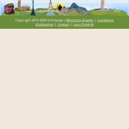
Copyright 2010-2026 DuVoyage|
Mentions légales
|
Conditions
d'utilisation
|
Contact
|
Lieu d'intérêt