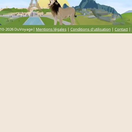
010-2026 DuVoyage|
Mentions légales
|
Conditions d'utilisation
|
Contact
|