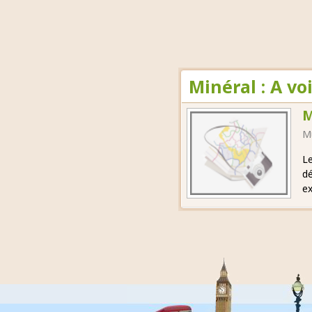
Minéral : A v
M
M
Le
dé
ex