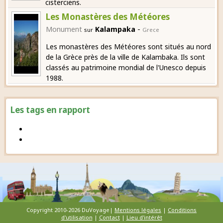
cisterciens.
Les Monastères des Météores
-
Monument
Kalampaka
sur
Grece
Les monastères des Météores sont situés au nord
de la Grèce près de la ville de Kalambaka. Ils sont
classés au patrimoine mondial de l'Unesco depuis
1988.
Les tags en rapport
Copyright 2010-2026 DuVoyage|
Mentions légales
|
Conditions
d'utilisation
|
Contact
|
Lieu d'intérêt