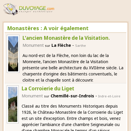
Monastères : A voir également
L'ancien Monastère de la Visitation.
-
Monument
La Flèche
sur
Sarthe
Au nord-est de la Flèche, non loin du lac de la
Monnerie, l'ancien Monastère de la Visitation
présente une belle architecture du XVIIème siècle. La
charpente d'origine des bâtiments conventuels, le
cloitre et la chapelle sont à découvrir.
La Corroierie du Liget
-
Monument
Chemillé-sur-Indrois
sur
Indre-et-Loire
Classé au titre des Monuments Historiques depuis
1926, le Château-Monastère de la Corroierie du Liget
est un site d'exception. Entre champs et bois, venez
apprécier l'ambiance d'une chambre Seigneuriale ou
d'une chambre Monacale le temps d'un séjour.