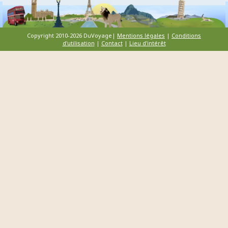
Copyright 2010-2026 DuVoyage|
Mentions légales
|
Conditions
d'utilisation
|
Contact
|
Lieu d'intérêt