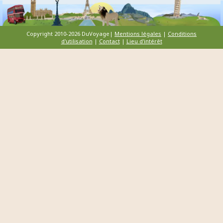
Copyright 2010-2026 DuVoyage|
Mentions légales
|
Conditions
d'utilisation
|
Contact
|
Lieu d'intérêt