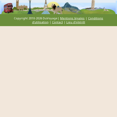
Copyright 2010-2026 DuVoyage|
Mentions légales
|
Conditions
d'utilisation
|
Contact
|
Lieu d'intérêt