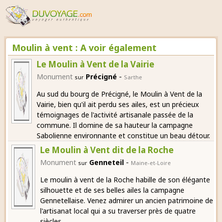
Moulin à vent : A voir également
Le Moulin à Vent de la Vairie
-
Monument
Précigné
sur
Sarthe
Au sud du bourg de Précigné, le Moulin à Vent de la
Vairie, bien qu'il ait perdu ses ailes, est un précieux
témoignages de l'activité artisanale passée de la
commune. Il domine de sa hauteur la campagne
Sabolienne environnante et constitue un beau détour.
Le Moulin à Vent dit de la Roche
-
Monument
Genneteil
sur
Maine-et-Loire
Le moulin à vent de la Roche habille de son élégante
silhouette et de ses belles ailes la campagne
Gennetellaise. Venez admirer un ancien patrimoine de
l'artisanat local qui a su traverser près de quatre
siècles.