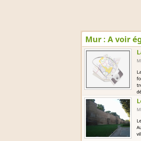
Mur : A voir 
L
M
La
fo
tr
dé
L
M
Le
Au
vi