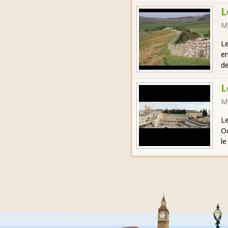
L
M
Le
en
de
L
M
Le
Oc
le