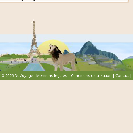
010-2026 DuVoyage|
Mentions légales
|
Conditions d'utilisation
|
Contact
|