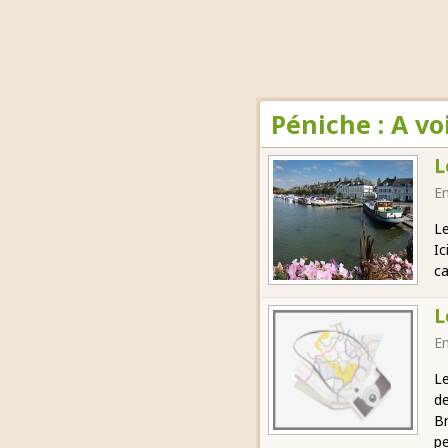
Péniche : A v
L
E
Le
Ic
ca
L
E
Le
de
Br
pe