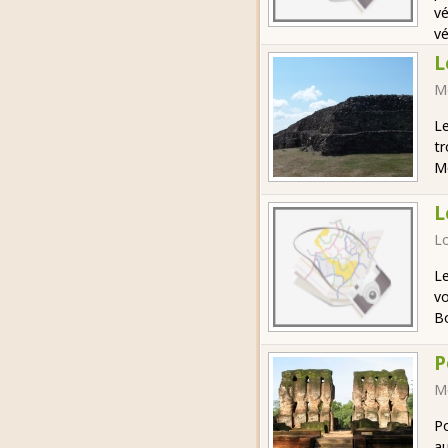
vé
vé
L
M
Le
tr
Mo
L
Lo
Le
vo
B
P
M
Po
au