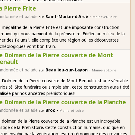
a Pierre Frite
-
andonnée et balade
Saint-Martin-d'Arcé
sur
Maine-et-Loire
 mégalithe de la Pierre Frite est une imposante construction
maine qui nous parvient de la préhistoire. Edifiée au milieu de la
er des Faluns", elle complète une région où les découvertes
chéologiques vont bon train.
e Dolmen de la Pierre couverte de Mont
enault
-
andonnée et balade
Beaulieu-sur-Layon
sur
Maine-et-Loire
 Dolmen de la Pierre couverte de Mont Benault est une véritable
riosité. Site funéraire ou simple abri, cette construction aurait été
alisée par nos ancêtres préhistoriques!
e Dolmen de la Pierre couverte de la Planche
-
andonnée et balade
Broc
sur
Maine-et-Loire
 dolmen de la Pierre couverte de la Planche est un incroyable
stige de la Préhistoire. Cette construction humaine, quoique en
rtie envahie par la végétation, est un témoignage des croyances