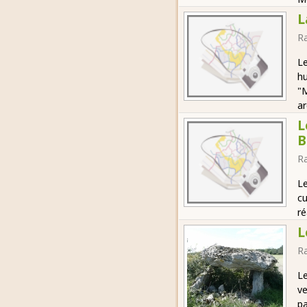
L
R
Le
hu
"M
ar
L
B
R
Le
cu
ré
L
R
Le
ve
pa