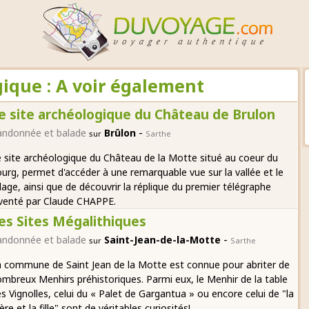
gique : A voir également
e site archéologique du Château de Brulon
-
andonnée et balade
Brûlon
sur
Sarthe
 site archéologique du Château de la Motte situé au coeur du
urg, permet d'accéder à une remarquable vue sur la vallée et le
llage, ainsi que de découvrir la réplique du premier télégraphe
venté par Claude CHAPPE.
es Sites Mégalithiques
-
andonnée et balade
Saint-Jean-de-la-Motte
sur
Sarthe
 commune de Saint Jean de la Motte est connue pour abriter de
mbreux Menhirs préhistoriques. Parmi eux, le Menhir de la table
s Vignolles, celui du « Palet de Gargantua » ou encore celui de "la
re et la fille" sont de véritables curiosités!