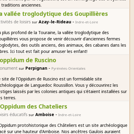
 traditions anciennes.
a vallée troglodytique des Goupillières
-
tivités de loisirs
Azay-le-Rideau
sur
Indre-et-Loire
 plus profond de la Touraine, la vallée troglodytique des
upillières vous propose de venir découvrir d'anciennes fermes
oglodytes, des outils anciens, des animaux, des cabanes dans les
bres. Ici tout est fait pour amuser les enfant!
'oppidum de Ruscino
-
onument
Perpignan
sur
Pyrénées-Orientales
 site de l'Oppidum de Ruscino est un formidable site
chéologique de Languedoc Roussillon. Vous y découvrirez les
stiges laissés par les colonies antiques qui s'étaient installées sur
s terres.
'Oppidum des Chateliers
-
isirs éducatifs
Amboise
sur
Indre-et-Loire
Oppidum protohistorique des Châteliers est un site archéologique
acé sur une hauteur d'Amboise. Nos ancêtres Gaulois auraient