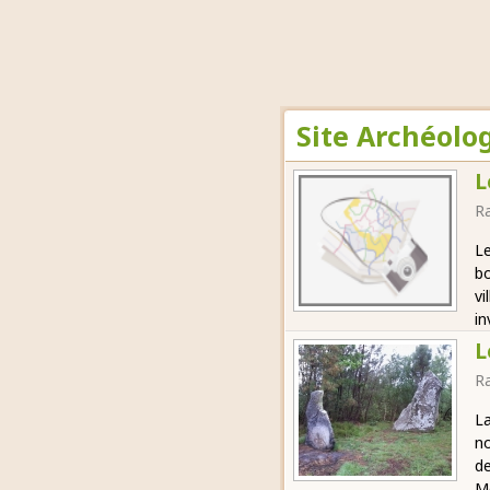
Site Archéolo
L
R
Le
bo
vi
in
L
R
La
no
de
Mè