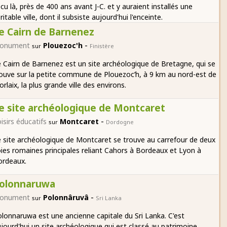
cu là, près de 400 ans avant J-C. et y auraient installés une
ritable ville, dont il subsiste aujourd'hui l'enceinte.
e Cairn de Barnenez
-
onument
Plouezoc'h
sur
Finistère
 Cairn de Barnenez est un site archéologique de Bretagne, qui se
ouve sur la petite commune de Plouezoc’h, à 9 km au nord-est de
rlaix, la plus grande ville des environs.
e site archéologique de Montcaret
-
isirs éducatifs
Montcaret
sur
Dordogne
 site archéologique de Montcaret se trouve au carrefour de deux
ies romaines principales reliant Cahors à Bordeaux et Lyon à
ordeaux.
olonnaruwa
-
onument
Polonnâruvâ
sur
Sri Lanka
lonnaruwa est une ancienne capitale du Sri Lanka. C'est
jourd'hui un site archéologique qui est classé au patrimoine