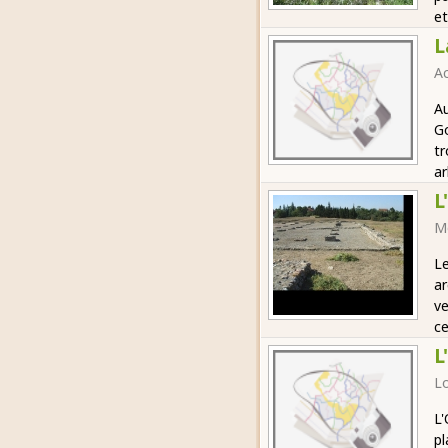
et
L
Ac
Au
Go
tr
ar
L
M
Le
ar
ve
ce
L
Lo
L'
pl