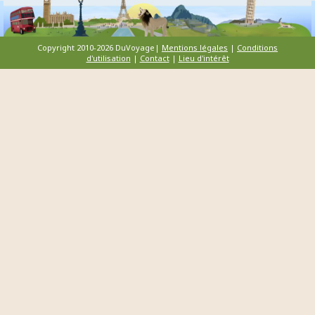
Copyright 2010-2026 DuVoyage|
Mentions légales
|
Conditions
d'utilisation
|
Contact
|
Lieu d'intérêt