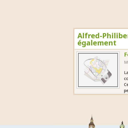
Alfred-Philibe
également
F
M
La
co
Ce
pe