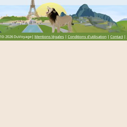
010-2026 DuVoyage|
Mentions légales
|
Conditions d'utilisation
|
Contact
|