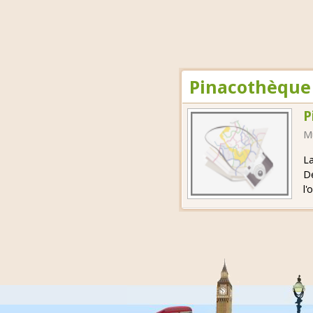
Pinacothèque 
P
M
La
D
l'