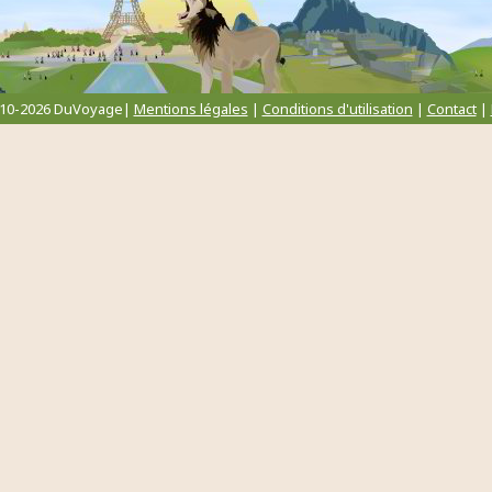
010-2026 DuVoyage|
Mentions légales
|
Conditions d'utilisation
|
Contact
|