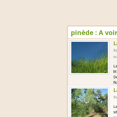
pinède : A vo
L
R
Ma
La
li
De
fl
L
R
La
si