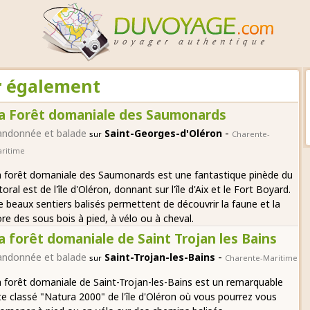
ir également
a Forêt domaniale des Saumonards
-
andonnée et balade
Saint-Georges-d'Oléron
sur
Charente-
ritime
 forêt domaniale des Saumonards est une fantastique pinède du
ttoral est de l'île d'Oléron, donnant sur l'île d'Aix et le Fort Boyard.
 beaux sentiers balisés permettent de découvrir la faune et la
ore des sous bois à pied, à vélo ou à cheval.
a forêt domaniale de Saint Trojan les Bains
-
andonnée et balade
Saint-Trojan-les-Bains
sur
Charente-Maritime
 forêt domaniale de Saint-Trojan-les-Bains est un remarquable
te classé "Natura 2000" de l'île d'Oléron où vous pourrez vous