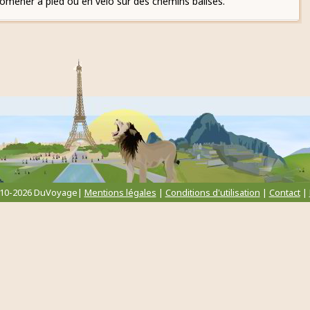
omener à pied ou en vélo sur des chemins balisés.
010-2026 DuVoyage|
Mentions légales
|
Conditions d'utilisation
|
Contact
|