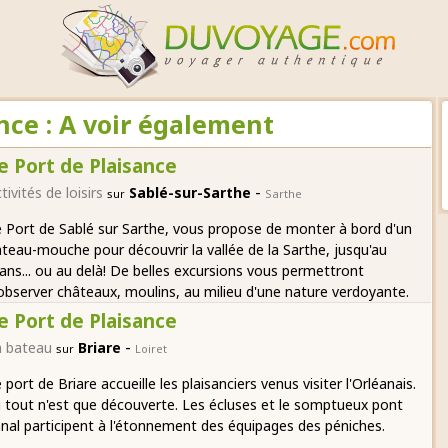
nce : A voir également
e Port de Plaisance
-
tivités de loisirs
Sablé-sur-Sarthe
sur
Sarthe
 Port de Sablé sur Sarthe, vous propose de monter à bord d'un
teau-mouche pour découvrir la vallée de la Sarthe, jusqu'au
ns... ou au delà! De belles excursions vous permettront
observer châteaux, moulins, au milieu d'une nature verdoyante.
e Port de Plaisance
-
n bateau
Briare
sur
Loiret
 port de Briare accueille les plaisanciers venus visiter l'Orléanais.
i tout n'est que découverte. Les écluses et le somptueux pont
nal participent à l'étonnement des équipages des péniches.