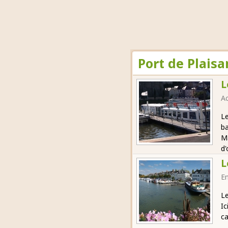
Port de Plaisa
L
Ac
Le
ba
Ma
d'
L
E
Le
Ic
ca