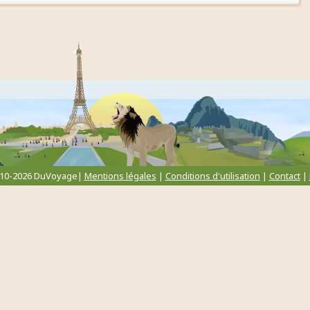
010-2026 DuVoyage|
Mentions légales
|
Conditions d'utilisation
|
Contact
|