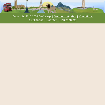
Copyright 2010-2026 DuVoyage|
Mentions légales
|
Conditions
d'utilisation
|
Contact
|
Lieu d'intérêt