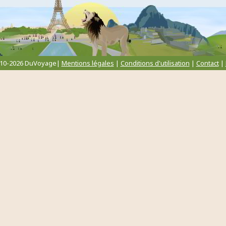
010-2026 DuVoyage|
Mentions légales
|
Conditions d'utilisation
|
Contact
|