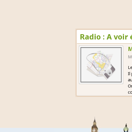
Radio : A voi
M
M
Le
Il
au
On
co