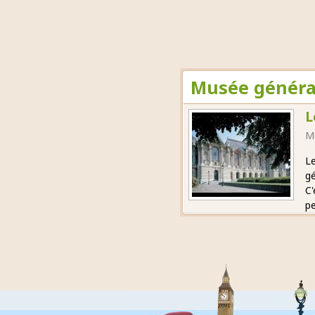
Musée général
L
M
Le
gé
C'
pe