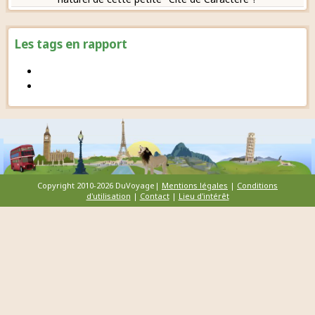
Les tags en rapport
Copyright 2010-2026 DuVoyage|
Mentions légales
|
Conditions
d'utilisation
|
Contact
|
Lieu d'intérêt