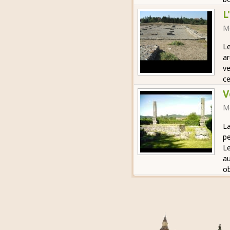
L
M
Le
ar
ve
ce
V
M
La
pe
Le
au
ob