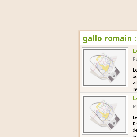
gallo-romain 
L
R
Le
bo
vi
in
L
M
Le
Ro
de
bo