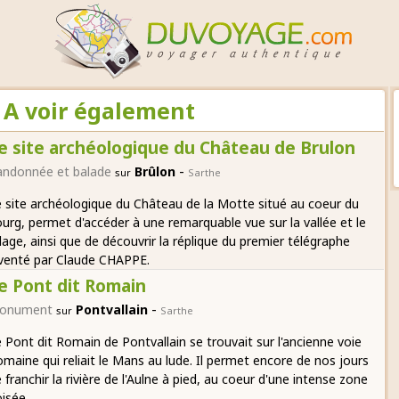
: A voir également
e site archéologique du Château de Brulon
-
andonnée et balade
Brûlon
sur
Sarthe
 site archéologique du Château de la Motte situé au coeur du
urg, permet d'accéder à une remarquable vue sur la vallée et le
llage, ainsi que de découvrir la réplique du premier télégraphe
venté par Claude CHAPPE.
e Pont dit Romain
-
onument
Pontvallain
sur
Sarthe
 Pont dit Romain de Pontvallain se trouvait sur l'ancienne voie
maine qui reliait le Mans au lude. Il permet encore de nos jours
 franchir la rivière de l'Aulne à pied, au coeur d'une intense zone
isée.